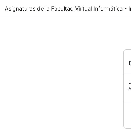
Salta al contenido principal
Asignaturas de la Facultad Virtual Informática - I
L
A