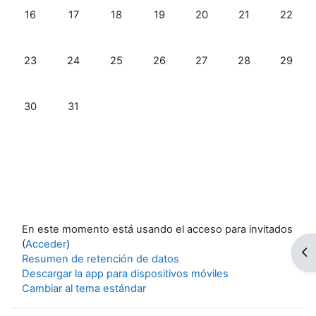
Sin eventos, domingo, 16 agosto
Sin eventos, lunes, 17 agosto
Sin eventos, martes, 18 agosto
Sin eventos, miércoles, 19 agosto
Sin eventos, jueves, 20 a
Sin eventos, vie
Sin even
16
17
18
19
20
21
22
Sin eventos, domingo, 23 agosto
Sin eventos, lunes, 24 agosto
Sin eventos, martes, 25 agosto
Sin eventos, miércoles, 26 agosto
Sin eventos, jueves, 27 a
Sin eventos, vie
Sin even
23
24
25
26
27
28
29
Sin eventos, domingo, 30 agosto
Sin eventos, lunes, 31 agosto
30
31
En este momento está usando el acceso para invitados
(
Acceder
)
Ab
Resumen de retención de datos
Descargar la app para dispositivos móviles
Cambiar al tema estándar