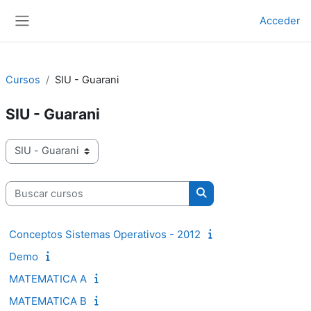
Salta al contenido principal
Acceder
Panel lateral
Cursos
SIU - Guarani
SIU - Guarani
Categorías
Buscar cursos
Buscar cursos
Conceptos Sistemas Operativos - 2012
Demo
MATEMATICA A
MATEMATICA B