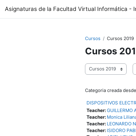
Salta al contenido principal
Asignaturas de la Facultad Virtual Informática - I
Cursos
Cursos 2019
Cursos 20
B
Categorías
Categoria creada desde
DISPOSITIVOS ELECTR
Teacher:
GUILLERMO 
Teacher:
Monica Lilia
Teacher:
LEONARDO N
Teacher:
ISIDORO PAB