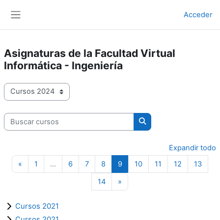
Salta al contenido principal
Acceder
Panel lateral
Asignaturas de la Facultad Virtual
Informática - Ingeniería
Categorías
Buscar cursos
Buscar cursos
Expandir todo
Página anterior
Página 1
Página 6
Página 7
Página 8
Página 9
Página 10
Página 11
Página 12
Págin
«
1
…
6
7
8
9
10
11
12
13
Página 14
Siguiente página
14
»
Cursos 2021
Cursos 2021