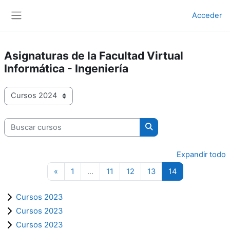
Salta al contenido principal
Acceder
Panel lateral
Asignaturas de la Facultad Virtual
Informática - Ingeniería
Categorías
Buscar cursos
Buscar cursos
Expandir todo
Página anterior
Página 1
Página 11
Página 12
Página 13
Página 14
«
1
…
11
12
13
14
Cursos 2023
Cursos 2023
Cursos 2023