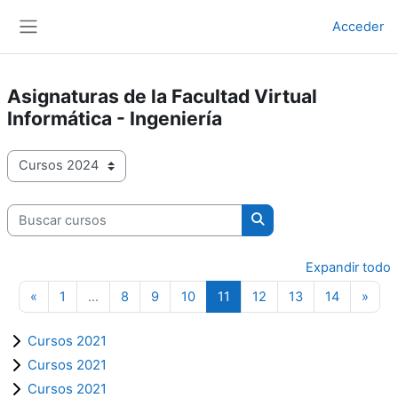
Salta al contenido principal
Acceder
Panel lateral
Asignaturas de la Facultad Virtual
Informática - Ingeniería
Categorías
Buscar cursos
Buscar cursos
Expandir todo
Página anterior
Página 1
Página 8
Página 9
Página 10
Página 11
Página 12
Página 13
Página 14
Sigu
«
1
…
8
9
10
11
12
13
14
»
Cursos 2021
Cursos 2021
Cursos 2021